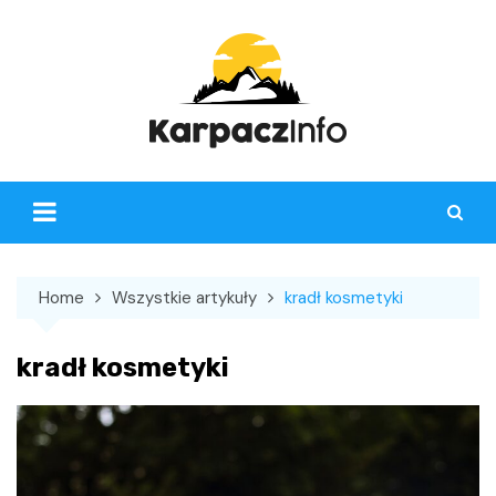
Skip
to
content
Home
Wszystkie artykuły
kradł kosmetyki
kradł kosmetyki