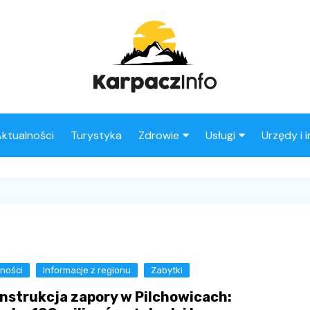
ktualności
Turystyka
Zdrowie
Usługi
Urzędy i 
Apteki
Stacje benzynowe
Fryzjer
ności
Informacje z regionu
Zabytki
nstrukcja zapory w Pilchowicach: