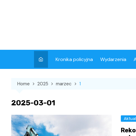
Skip
to
content
Kronika policyjna
Wydarzenia
A
Home
2025
marzec
1
2025-03-01
Aktual
Reko