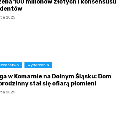
zeba 100 milionów złotych i konsensusu
ydentów
rca 2025
eczeństwo
Wydarzenia
ga w Komarnie na Dolnym Śląsku: Dom
rodzinny stał się ofiarą płomieni
rca 2025