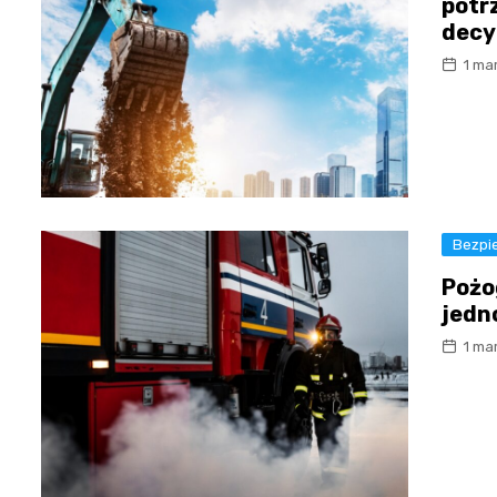
potr
dec
1 ma
Bezpi
Pożo
jedno
1 ma