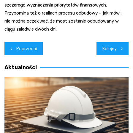
szczerego wyznaczenia priorytetów finansowych.
Przypomina też o realiach procesu odbudowy – jak mówi,
nie można oczekiwać, że most zostanie odbudowany w
ciągu zaledwie dwóch dni.
Nawigacja
Poprzedni
Kolejny
wpisu
Aktualności