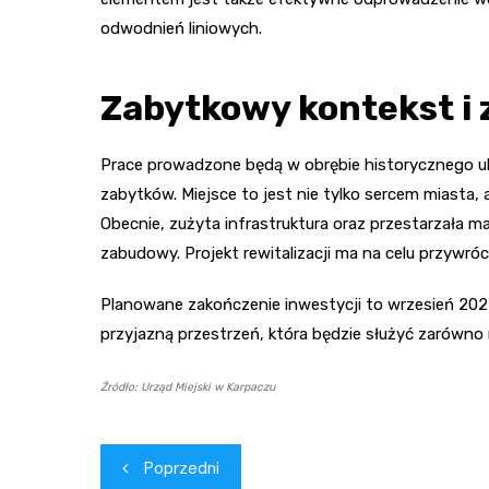
odwodnień liniowych.
Zabytkowy kontekst i 
Prace prowadzone będą w obrębie historycznego ukł
zabytków. Miejsce to jest nie tylko sercem miasta, 
Obecnie, zużyta infrastruktura oraz przestarzała ma
zabudowy. Projekt rewitalizacji ma na celu przywró
Planowane zakończenie inwestycji to wrzesień 202
przyjazną przestrzeń, która będzie służyć zarówno 
Źródło: Urząd Miejski w Karpaczu
Nawigacja
Poprzedni