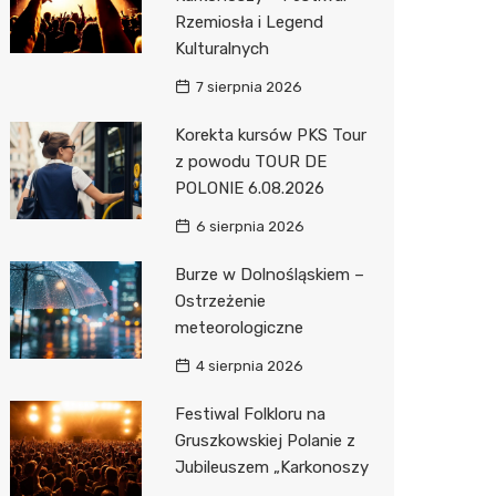
Imieniny
Edukacja i opieka
Piekarni
Ginekol
Sklep m
Żłobek
Rzemiosła i Legend
Pozostałe
Sport i rozrywka
Restaur
Laryngo
Myjnia 
Bibliote
Kręgieln
Kulturalnych
7 sierpnia 2026
Zwierzęta
Dermat
Pomoc 
Przedsz
Klub
Korekta kursów PKS Tour
Sklepy specjalistyczne
Okulista
Stacja p
Wesele
Sklep w
z powodu TOUR DE
Sieci handlowe
Ortope
Mechan
Siłownia
Księgar
Stokrot
POLONIE 6.08.2026
Usługi
Fizjoter
Sklep r
Żabka
Geodet
6 sierpnia 2026
Przycho
Kwiaciar
Pepco
Taxi
Burze w Dolnośląskiem –
Ostrzeżenie
Sinsey
Fotogra
meteorologiczne
Lidl
4 sierpnia 2026
Festiwal Folkloru na
Gruszkowskiej Polanie z
Jubileuszem „Karkonoszy