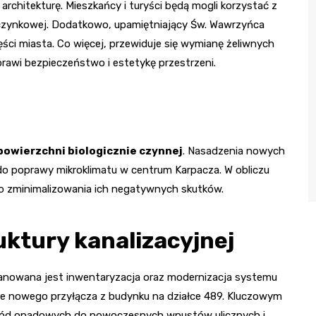
rchitekturę. Mieszkańcy i turyści będą mogli korzystać z
czynkowej. Dodatkowo, upamiętniający Św. Wawrzyńca
ci miasta. Co więcej, przewiduje się wymianę żeliwnych
rawi bezpieczeństwo i estetykę przestrzeni.
powierzchni biologicznie czynnej
. Nasadzenia nowych
 do poprawy mikroklimatu w centrum Karpacza. W obliczu
do zminimalizowania ich negatywnych skutków.
uktury kanalizacyjnej
Planowana jest inwentaryzacja oraz modernizacja systemu
nie nowego przyłącza z budynku na działce 489. Kluczowym
wód opadowych do nowoczesnych wpustów ulicznych i