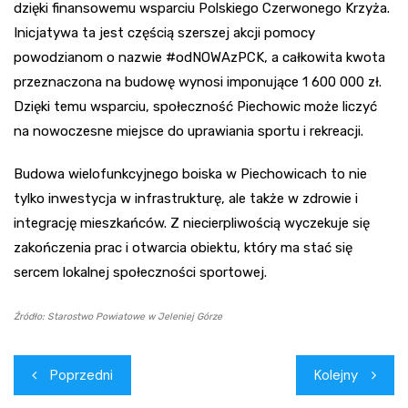
dzięki finansowemu wsparciu Polskiego Czerwonego Krzyża.
Inicjatywa ta jest częścią szerszej akcji pomocy
powodzianom o nazwie #odNOWAzPCK, a całkowita kwota
przeznaczona na budowę wynosi imponujące 1 600 000 zł.
Dzięki temu wsparciu, społeczność Piechowic może liczyć
na nowoczesne miejsce do uprawiania sportu i rekreacji.
Budowa wielofunkcyjnego boiska w Piechowicach to nie
tylko inwestycja w infrastrukturę, ale także w zdrowie i
integrację mieszkańców. Z niecierpliwością wyczekuje się
zakończenia prac i otwarcia obiektu, który ma stać się
sercem lokalnej społeczności sportowej.
Źródło: Starostwo Powiatowe w Jeleniej Górze
Nawigacja
Poprzedni
Kolejny
wpisu