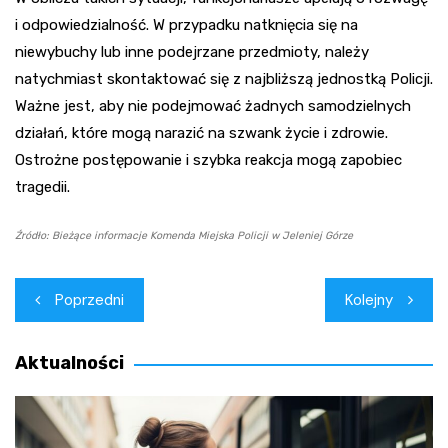
i odpowiedzialność. W przypadku natknięcia się na
niewybuchy lub inne podejrzane przedmioty, należy
natychmiast skontaktować się z najbliższą jednostką Policji.
Ważne jest, aby nie podejmować żadnych samodzielnych
działań, które mogą narazić na szwank życie i zdrowie.
Ostrożne postępowanie i szybka reakcja mogą zapobiec
tragedii.
Źródło: Bieżące informacje Komenda Miejska Policji w Jeleniej Górze
Nawigacja
Poprzedni
Kolejny
wpisu
Aktualności