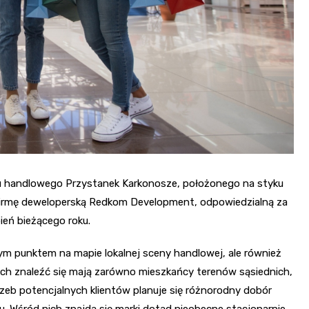
 handlowego Przystanek Karkonosze, położonego na styku
 firmę deweloperską Redkom Development, odpowiedzialną za
pień bieżącego roku.
ym punktem na mapie lokalnej sceny handlowej, ale również
ch znaleźć się mają zarówno mieszkańcy terenów sąsiednich,
trzeb potencjalnych klientów planuje się różnorodny dobór
u. Wśród nich znajdą się marki dotąd nieobecne stacjonarnie