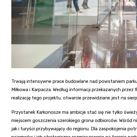
Trwają intensywne prace budowlane nad powstaniem parku
Miłkowa i Karpacza. Według informacji przekazanych przez
realizację tego projektu, otwarcie przewidziane jest na sier
Przystanek Karkonosze ma ambicje stać się nie tylko śwież
miejscem goszczenia szerokiego grona odbiorców. Wśród ni
jak i turyści przybywający do regionu. Dla zaspokojenia po
najemców i ich strategiczne rozmieszczenie na terenie park