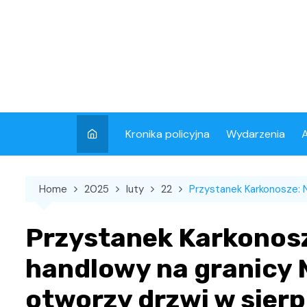
Skip
to
content
Kronika policyjna
Wydarzenia
A
Home
2025
luty
22
Przystanek Karkonosze: N
Przystanek Karkonos
handlowy na granicy 
otworzy drzwi w sierp