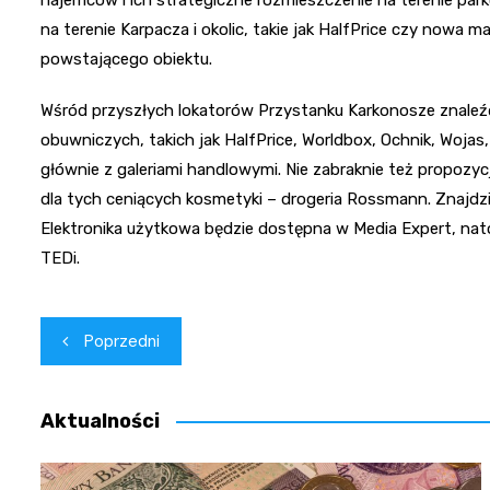
na terenie Karpacza i okolic, takie jak HalfPrice czy nowa
powstającego obiektu.
Wśród przyszłych lokatorów Przystanku Karkonosze znaleź
obuwniczych, takich jak HalfPrice, Worldbox, Ochnik, Wojas,
głównie z galeriami handlowymi. Nie zabraknie też propozycj
dla tych ceniących kosmetyki – drogeria Rossmann. Znajdzie 
Elektronika użytkowa będzie dostępna w Media Expert, na
TEDi.
Nawigacja
Poprzedni
wpisu
Aktualności