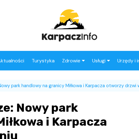
ktualności
Turystyka
Zdrowie
Usługi
Urzędy i 
Apteki
Stacje benzynowe
owy park handlowy na granicy Miłkowa i Karpacza otworzy drzwi w
Fryzjer
ze: Nowy park
Miłkowa i Karpacza
niu