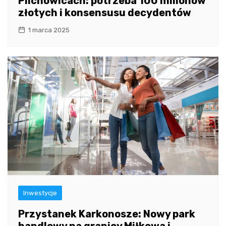
Pilchowicach: potrzeba 100 milionów
złotych i konsensusu decydentów
1 marca 2025
Inwestycje
Przystanek Karkonosze: Nowy park
handlowy na granicy Miłkowa i