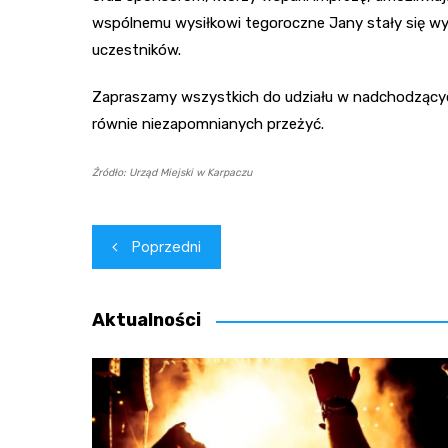
wspólnemu wysiłkowi tegoroczne Jany stały się wy
uczestników.
Zapraszamy wszystkich do udziału w nadchodzącyc
równie niezapomnianych przeżyć.
Źródło: Urząd Miejski w Karpaczu
Nawigacja
Poprzedni
wpisu
Aktualności