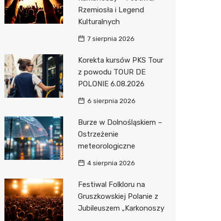
Imieniny
Edukacja i opieka
Piekarni
Ginekol
Sklep m
Żłobek
Rzemiosła i Legend
Pozostałe
Sport i rozrywka
Restaur
Laryngo
Myjnia 
Bibliote
Kręgieln
Kulturalnych
7 sierpnia 2026
Zwierzęta
Dermat
Pomoc 
Przedsz
Klub
Korekta kursów PKS Tour
Sklepy specjalistyczne
Okulista
Stacja p
Wesele
Sklep w
z powodu TOUR DE
Sieci handlowe
Ortope
Mechan
Siłownia
Księgar
Stokrot
POLONIE 6.08.2026
Usługi
Fizjoter
Sklep r
Żabka
Geodet
6 sierpnia 2026
Przycho
Kwiaciar
Pepco
Taxi
Burze w Dolnośląskiem –
Ostrzeżenie
Sinsey
Fotogra
meteorologiczne
Lidl
4 sierpnia 2026
Festiwal Folkloru na
Gruszkowskiej Polanie z
Jubileuszem „Karkonoszy