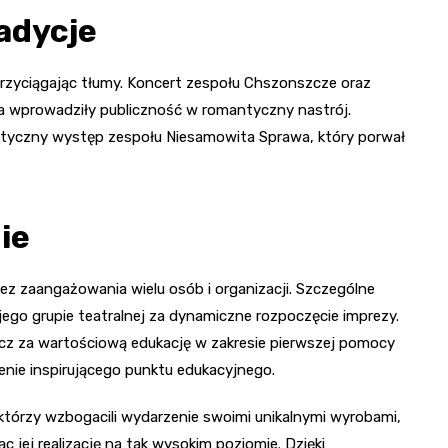
adycje
rzyciągając tłumy. Koncert zespołu Chszonszcze oraz
a wprowadziły publiczność w romantyczny nastrój.
etyczny występ zespołu Niesamowita Sprawa, który porwał
ie
z zaangażowania wielu osób i organizacji. Szczególne
jego grupie teatralnej za dynamiczne rozpoczęcie imprezy.
cz za wartościową edukację w zakresie pierwszej pomocy
nie inspirującego punktu edukacyjnego.
tórzy wzbogacili wydarzenie swoimi unikalnymi wyrobami,
c jej realizację na tak wysokim poziomie. Dzięki