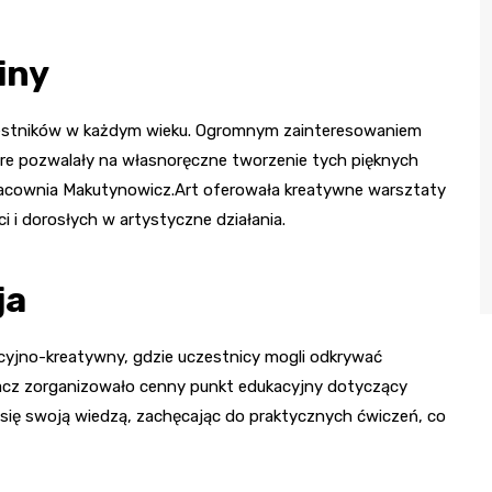
iny
czestników w każdym wieku. Ogromnym zainteresowaniem
óre pozwalały na własnoręczne tworzenie tych pięknych
Pracownia Makutynowicz.Art oferowała kreatywne warsztaty
 i dorosłych w artystyczne działania.
ja
yjno-kreatywny, gdzie uczestnicy mogli odkrywać
acz zorganizowało cenny punkt edukacyjny dotyczący
li się swoją wiedzą, zachęcając do praktycznych ćwiczeń, co