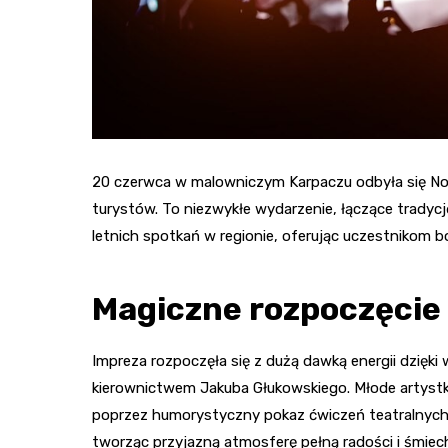
20 czerwca w malowniczym Karpaczu odbyła się Noc
turystów. To niezwykłe wydarzenie, łączące tradyc
letnich spotkań w regionie, oferując uczestnikom b
Magiczne rozpoczęcie
Impreza rozpoczęła się z dużą dawką energii dzięk
kierownictwem Jakuba Głukowskiego. Młode artystki
poprzez humorystyczny pokaz ćwiczeń teatralnych
tworząc przyjazną atmosferę pełną radości i śmiec