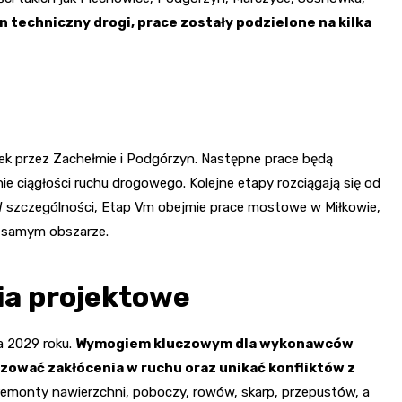
 techniczny drogi, prace zostały podzielone na kilka
nek przez Zachełmie i Podgórzyn. Następne prace będą
ie ciągłości ruchu drogowego. Kolejne etapy rozciągają się od
W szczególności, Etap Vm obejmie prace mostowe w Miłkowie,
m samym obszarze.
a projektowe
a 2029 roku.
Wymogiem kluczowym dla wykonawców
izować zakłócenia w ruchu oraz unikać konfliktów z
emonty nawierzchni, poboczy, rowów, skarp, przepustów, a