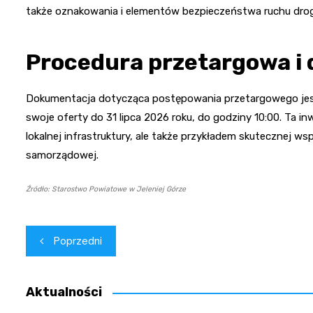
także oznakowania i elementów bezpieczeństwa ruchu dr
Procedura przetargowa i
Dokumentacja dotycząca postępowania przetargowego jest
swoje oferty do 31 lipca 2026 roku, do godziny 10:00. Ta i
lokalnej infrastruktury, ale także przykładem skutecznej w
samorządowej.
Źródło: Starostwo Powiatowe w Jeleniej Górze
Nawigacja
Poprzedni
wpisu
Aktualności