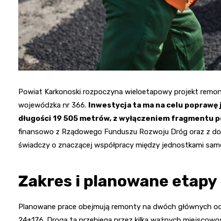
Powiat Karkonoski rozpoczyna wieloetapowy projekt remont
wojewódzka nr 366.
Inwestycja ta ma na celu poprawę 
długości 19 505 metrów, z wyłączeniem fragmentu 
finansowo z Rządowego Funduszu Rozwoju Dróg oraz z dot
świadczy o znaczącej współpracy między jednostkami sa
Zakres i planowane etapy
Planowane prace obejmują remonty na dwóch głównych od
24+176. Droga ta przebiega przez kilka ważnych miejscowo