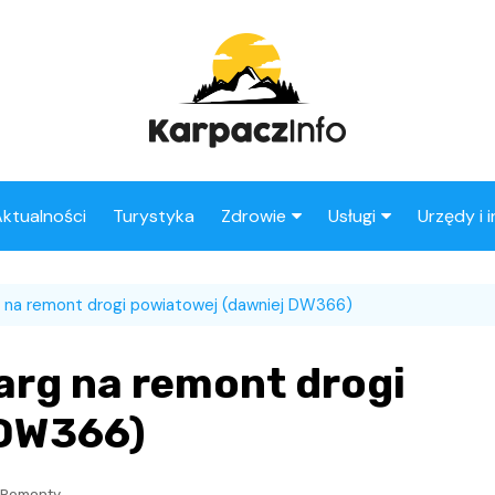
ktualności
Turystyka
Zdrowie
Usługi
Urzędy i 
Apteki
Stacje benzynowe
 na remont drogi powiatowej (dawniej DW366)
Fryzjer
arg na remont drogi
 DW366)
Remonty