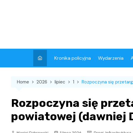
Skip
to
content
Kronika policyjna
Wydarzenia
A
Home
2026
lipiec
1
Rozpoczyna się przetarg
Rozpoczyna się przet
powiatowej (dawniej
,
,
Maciej Dąbrowski
1 lipca 2026
Drogi
Infrastruktura