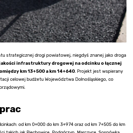
u strategicznej drogi powiatowej, niegdyś znanej jako droga
jakości infrastruktury drogowej na odcinku o łącznej
pomiędzy km 13+500 a km 14+640
. Projekt jest wspierany
acji celowej budżetu Województwa Dolnośląskiego, co
morządowymi.
 prac
cinkach: od km 0+000 do km 3+974 oraz od km 7+505 do km
ści takich jak Piechowice, Podgórzyn, Marczyce, Sosnówka,