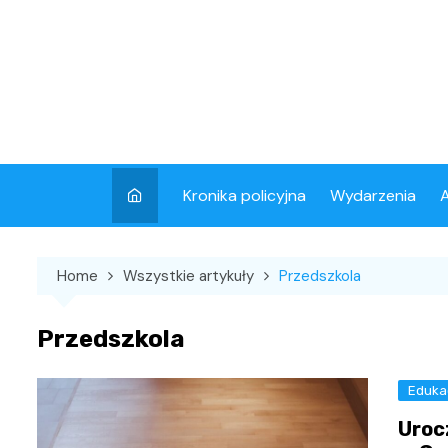
Skip
to
content
Kronika policyjna
Wydarzenia
A
Home
Wszystkie artykuły
Przedszkola
Przedszkola
Eduka
Uroc