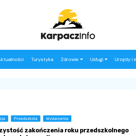
ktualności
Turystyka
Zdrowie
Usługi
Urzędy i 
Apteki
Stacje benzynowe
Fryzjer
cja
Przedszkola
Wydarzenia
zystość zakończenia roku przedszkolnego