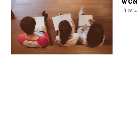
w Ce
26 c