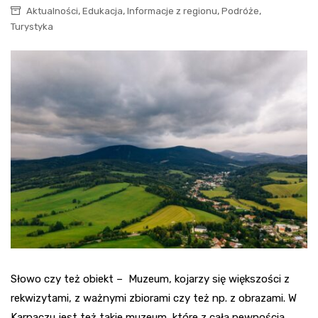
,
,
,
,
Aktualności
Edukacja
Informacje z regionu
Podróże
Turystyka
Słowo czy też obiekt – Muzeum, kojarzy się większości z
rekwizytami, z ważnymi zbiorami czy też np. z obrazami. W
Karpaczu jest też takie muzeum, które z całą pewnością