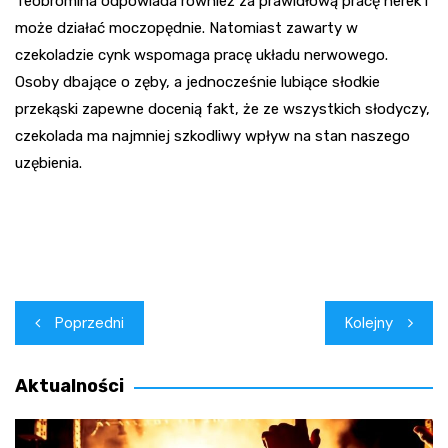
Teobromina odpowiada również za prawidłową pracę nerek i
może działać moczopędnie. Natomiast zawarty w
czekoladzie cynk wspomaga pracę układu nerwowego.
Osoby dbające o zęby, a jednocześnie lubiące słodkie
przekąski zapewne docenią fakt, że ze wszystkich słodyczy,
czekolada ma najmniej szkodliwy wpływ na stan naszego
uzębienia.
Nawigacja
Poprzedni
Kolejny
wpisu
Aktualności