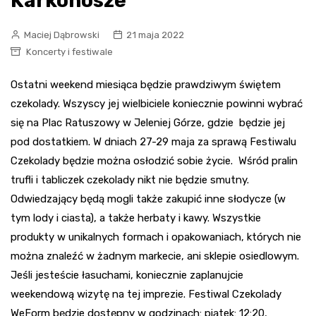
Karkonosze
Maciej Dąbrowski
21 maja 2022
Koncerty i festiwale
Ostatni weekend miesiąca będzie prawdziwym świętem
czekolady. Wszyscy jej wielbiciele koniecznie powinni wybrać
się na Plac Ratuszowy w Jeleniej Górze, gdzie będzie jej
pod dostatkiem. W dniach 27-29 maja za sprawą Festiwalu
Czekolady będzie można osłodzić sobie życie. Wśród pralin
trufli i tabliczek czekolady nikt nie będzie smutny.
Odwiedzający będą mogli także zakupić inne słodycze (w
tym lody i ciasta), a także herbaty i kawy. Wszystkie
produkty w unikalnych formach i opakowaniach, których nie
można znaleźć w żadnym markecie, ani sklepie osiedlowym.
Jeśli jesteście łasuchami, koniecznie zaplanujcie
weekendową wizytę na tej imprezie. Festiwal Czekolady
WeForm będzie dostępny w godzinach: piątek: 12:20,