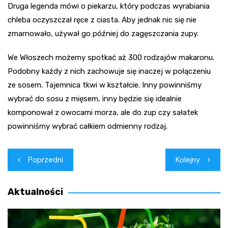
Druga legenda mówi o piekarzu, który podczas wyrabiania
chleba oczyszczał ręce z ciasta. Aby jednak nic się nie
zmarnowało, używał go później do zagęszczania zupy.
We Włoszech możemy spotkać aż 300 rodzajów makaronu.
Podobny każdy z nich zachowuje się inaczej w połączeniu
ze sosem. Tajemnica tkwi w kształcie. Inny powinniśmy
wybrać do sosu z mięsem, inny będzie się idealnie
komponował z owocami morza, ale do zup czy sałatek
powinniśmy wybrać całkiem odmienny rodzaj.
Nawigacja
Poprzedni
Kolejny
wpisu
Aktualności