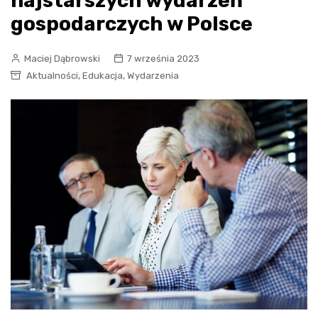
najstarszych wydarzeń
gospodarczych w Polsce
Maciej Dąbrowski
7 września 2023
,
,
Aktualności
Edukacja
Wydarzenia