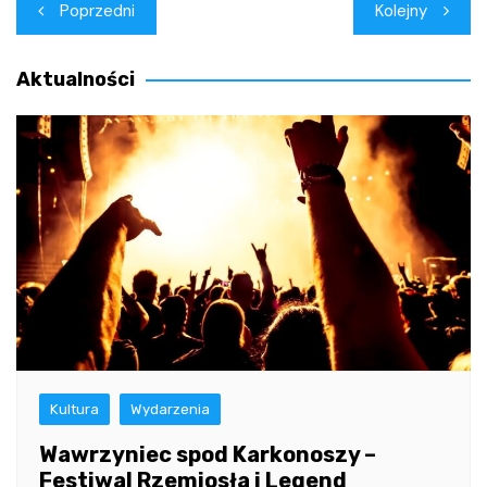
Nawigacja
Poprzedni
Kolejny
wpisu
Aktualności
Kultura
Wydarzenia
Wawrzyniec spod Karkonoszy –
Festiwal Rzemiosła i Legend