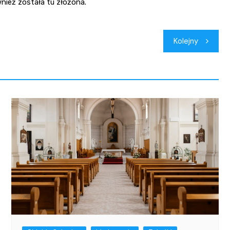
ież została tu złożona.
Kolejny