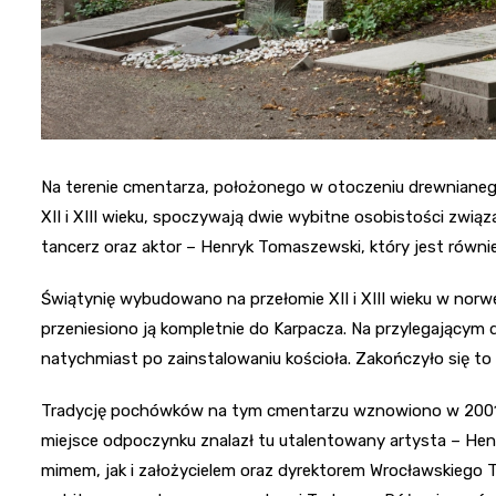
Na terenie cmentarza, położonego w otoczeniu drewnianego
XII i XIII wieku, spoczywają dwie wybitne osobistości zwią
tancerz oraz aktor – Henryk Tomaszewski, który jest równ
Świątynię wybudowano na przełomie XII i XIII wieku w norw
przeniesiono ją kompletnie do Karpacza. Na przylegającym 
natychmiast po zainstalowaniu kościoła. Zakończyło się to 
Tradycję pochówków na tym cmentarzu wznowiono w 2001 r
miejsce odpoczynku znalazł tu utalentowany artysta – He
mimem, jak i założycielem oraz dyrektorem Wrocławskiego 