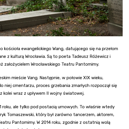
 kościoła ewangelickiego Wang, datującego się na przełom
zane z kulturą Wrocławia. Są to poeta Tadeusz Różewicz i
ież założycielem Wrocławskiego Teatru Pantomimy.
eskim mieście Vang. Następnie, w połowie XIX wieku,
do niej cmentarzu, proces grzebania zmarłych rozpoczął się
z kolei wraz z upływem II wojny światowej.
oku, ale tylko pod postacią urnowych. To właśnie wtedy
nryk Tomaszewski, który był zarówno tancerzem, aktorem,
Teatru Pantomimy. W 2014 roku, zgodnie z ostatnią wolą