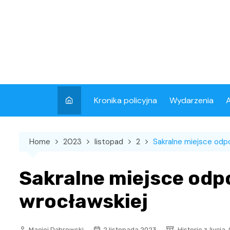
Skip
to
content
Kronika policyjna
Wydarzenia
A
Home
2023
listopad
2
Sakralne miejsce odpo
Sakralne miejsce odp
wrocławskiej
,
Maciej Dąbrowski
2 listopada 2023
Historie z życia