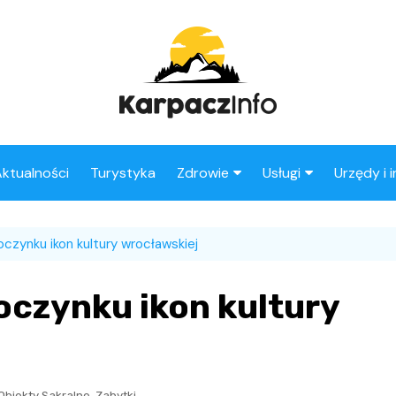
ktualności
Turystyka
Zdrowie
Usługi
Urzędy i 
Apteki
Stacje benzynowe
czynku ikon kultury wrocławskiej
Fryzjer
oczynku ikon kultury
,
Obiekty Sakralne
Zabytki