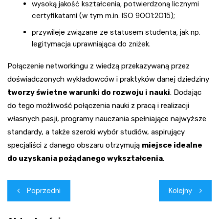
wysoką jakość kształcenia, potwierdzoną licznymi
certyfikatami (w tym m.in. ISO 9001:2015);
przywileje związane ze statusem studenta, jak np.
legitymacja uprawniająca do zniżek.
Połączenie networkingu z wiedzą przekazywaną przez
doświadczonych wykładowców i praktyków danej dziedziny
tworzy świetne warunki do rozwoju i nauki
. Dodając
do tego możliwość połączenia nauki z pracą i realizacji
własnych pasji, programy nauczania spełniające najwyższe
standardy, a także szeroki wybór studiów, aspirujący
specjaliści z danego obszaru otrzymują
miejsce idealne
do uzyskania pożądanego wykształcenia
.
Nawigacja
Poprzedni
Kolejny
wpisu