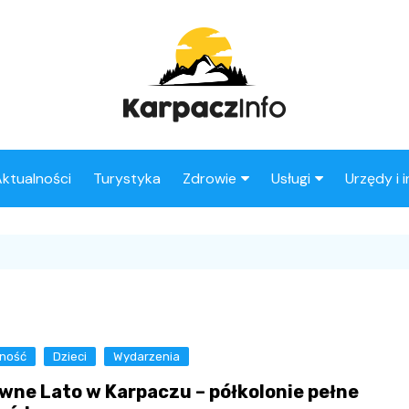
ktualności
Turystyka
Zdrowie
Usługi
Urzędy i 
Apteki
Stacje benzynowe
Fryzjer
ność
Dzieci
Wydarzenia
wne Lato w Karpaczu – półkolonie pełne