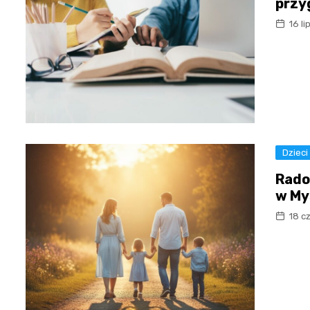
przy
16 l
Dzieci
Rado
w My
18 c