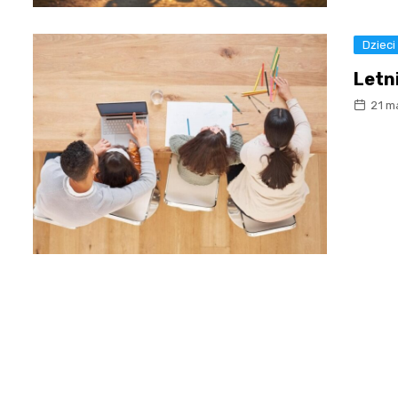
Dzieci
Letn
21 m