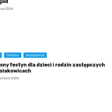
gód
ipca 2026
Festyny
Wydarzenia
sny festyn dla dzieci i rodzin zastępczych
słakowicach
zerwca 2026