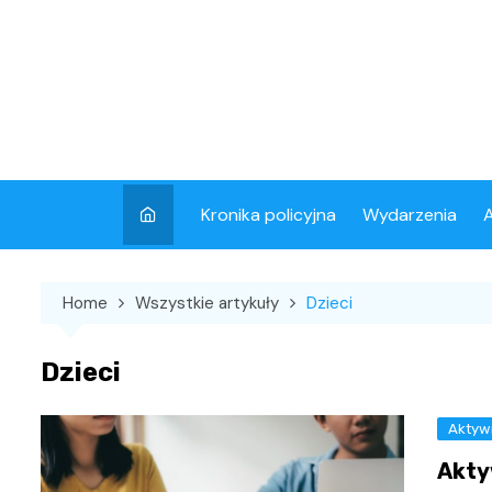
Skip
to
content
Kronika policyjna
Wydarzenia
A
Home
Wszystkie artykuły
Dzieci
Dzieci
Aktyw
Akty