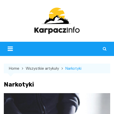
Skip
to
content
Home
Wszystkie artykuły
Narkotyki
Narkotyki