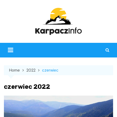
Skip
to
content
Home
2022
czerwiec
czerwiec 2022