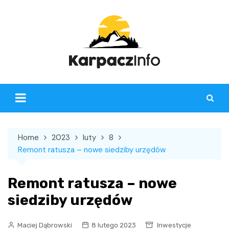
Skip
to
content
Home
2023
luty
8
Remont ratusza – nowe siedziby urzędów
Remont ratusza – nowe
siedziby urzędów
Maciej Dąbrowski
8 lutego 2023
Inwestycje