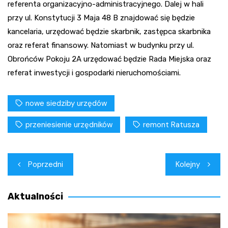
referenta organizacyjno-administracyjnego. Dalej w hali
przy ul. Konstytucji 3 Maja 48 B znajdować się będzie
kancelaria, urzędować będzie skarbnik, zastępca skarbnika
oraz referat finansowy. Natomiast w budynku przy ul.
Obrońców Pokoju 2A urzędować będzie Rada Miejska oraz
referat inwestycji i gospodarki nieruchomościami.
nowe siedziby urzędów
przeniesienie urzędników
remont Ratusza
Nawigacja
Poprzedni
Kolejny
wpisu
Aktualności