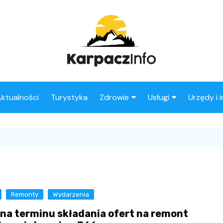
ktualności
Turystyka
Zdrowie
Usługi
Urzędy i 
Apteki
Stacje benzynowe
Fryzjer
Remonty
Wydarzenia
na terminu składania ofert na remont