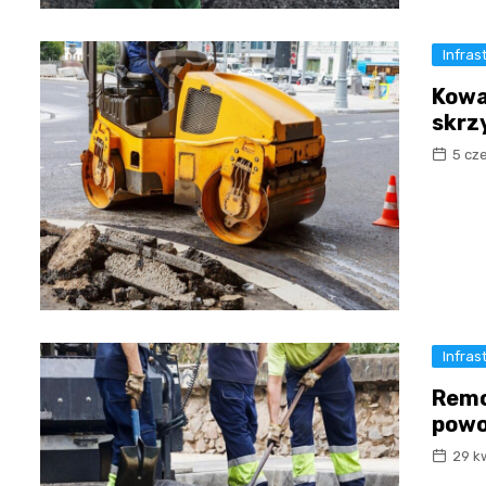
Infras
Kowa
skrz
5 cz
Infras
Remo
powo
29 k