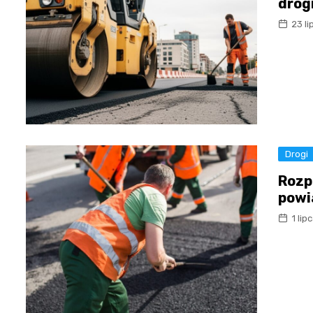
drog
23 l
Drogi
Rozp
powi
1 lip