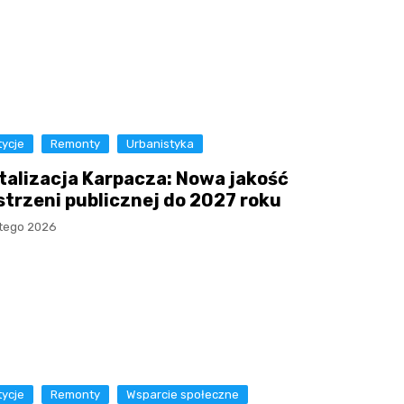
tycje
Remonty
Urbanistyka
talizacja Karpacza: Nowa jakość
strzeni publicznej do 2027 roku
utego 2026
tycje
Remonty
Wsparcie społeczne